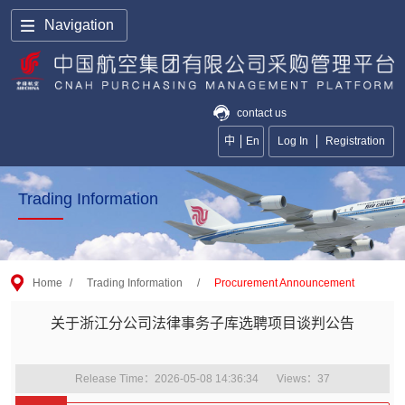
Navigation
contact us
中
En
Log In
Registration
Trading Information
Home
/
Trading Information
/
Procurement Announcement
关于浙江分公司法律事务子库选聘项目谈判公告
Release Time：2026-05-08 14:36:34
Views：
37