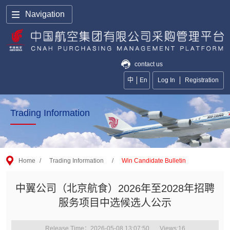
Navigation
contact us
中
En
Log In
Registration
Trading Information
Home
/
Trading Information
/
Win Candidate Bulletin
中翼公司（北京航食）2026年至2028年招聘
服务项目中选候选人公示
Release Time：2026-05-08 13:07:50
Views:
16