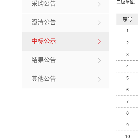
二级单位：
采购公告
序号
澄清公告
1
中标公示
2
3
结果公告
4
其他公告
5
6
7
8
9
10