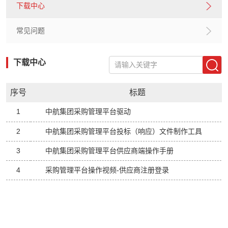
下载中心
常见问题
下载中心
请输入关键字
序号
标题
1
中航集团采购管理平台驱动
2
中航集团采购管理平台投标（响应）文件制作工具
3
中航集团采购管理平台供应商端操作手册
4
采购管理平台操作视频-供应商注册登录