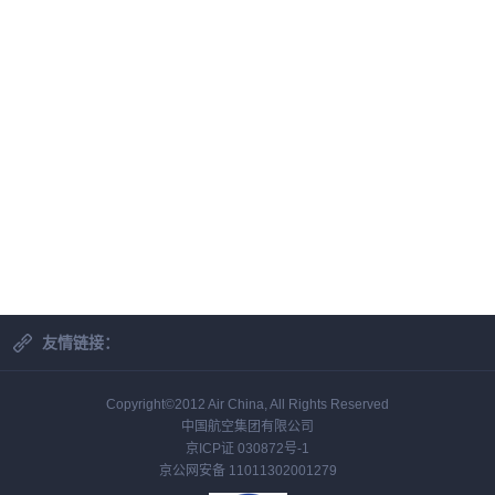
友情链接：
Copyright©2012 Air China, All Rights Reserved
中国航空集团有限公司
京ICP证 030872号-1
京公网安备 11011302001279