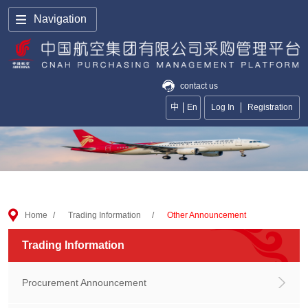
Navigation
contact us
中
En
Log In
Registration
Home
/
Trading Information
/
Other Announcement
Trading Information
Procurement Announcement