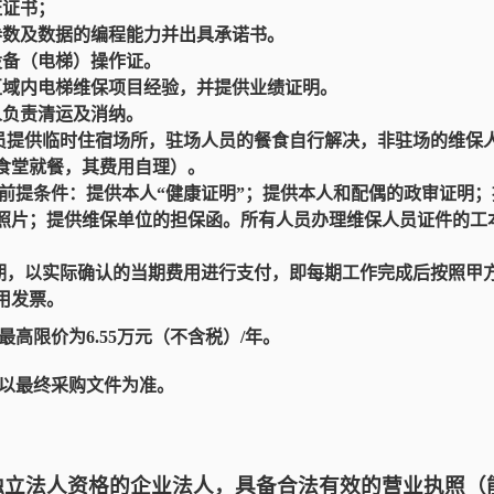
证证书；
参数及数据的编程能力并出具承诺书。
设备（电梯）操作证。
区域
内
电梯维保项目经验，并提供业绩证明。
人
负责清运及消纳。
员提供临时住宿场所，
驻场人员的餐食自行解决，非驻场的
维保
食堂就餐，其费用自理）。
的前提条件：提供本人“健康证明”；提供本人和配偶的政审证明
照片；提供维保单位的担保函。所有人员办理维保人员证件的工本
期，以实际确认的当期费用进行支付，即每期工作完成后按照甲
用发票。
最高限价为6.55万元（不含税）/年。
以最终采购文件为准。
有独立法人资格的企业法人，具备合法有效的营业执照（