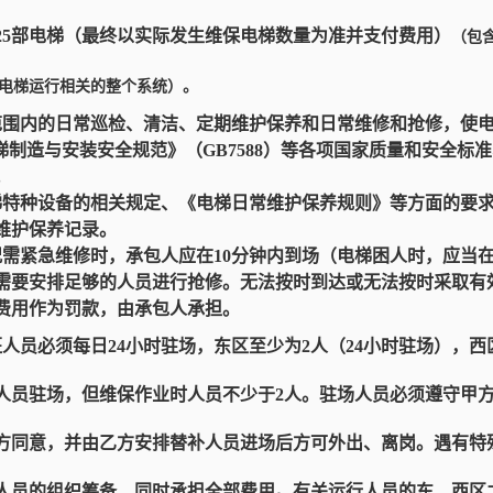
，共计25部电梯（最终以实际发生维保电梯数量为准并支付费用）
（包
电梯运行相关的整个系统）。
范围内的日常巡检、清洁、定期维护保养和日常维修和抢修，使
、《电梯制造与安装安全规范》（GB7588）等各项国家质量和安全
。
梯特种设备的相关规定、《电梯日常维护保养规则》等方面的要
维护保养记录。
况需紧急维修时，承包人应在10分钟内到场（电梯困人时，应当
需要安排足够的人员进行抢修。无法按时到达或无法按时采取有
费用作为罚款，由承包人承担。
人员必须每日24小时驻场，东区至少为2人（24小时驻场），西区
人员驻场，但维保作业时人员不少于2人。驻场人员必须遵守甲
方同意，并由乙方安排替补人员进场后方可外出、离岗。遇有特
人员的组织筹备，同时承担全部费用。有关运行人员的东、西区