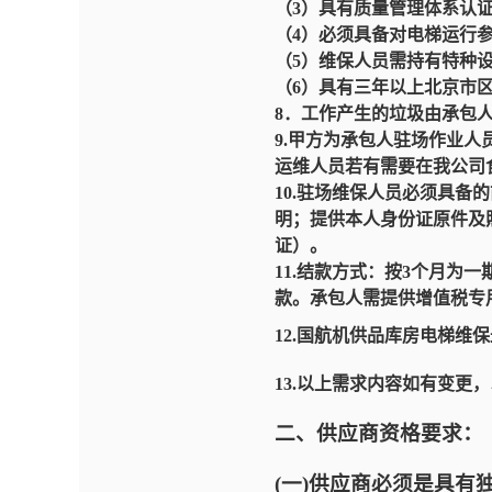
（
3
）具有质量管理体系认
（
4
）必须具备对电梯运行
（
5
）维保人员需持有特种
（
6
）具有三年以上北京市
8．工作产生的垃圾由
承包
9.
甲方为承包人驻场作业人
运维人员若有需要在我公司
10.驻场维保人员必须具备
明；提供本人身份证原件及
证）。
11.结款方式：
按3个月为一
款。承包人需提供增值税专
12.国航机供品库房电梯维保
13.
以上需求内容如有变更，
二、供应商资格要求：
(一)供应商必须是具