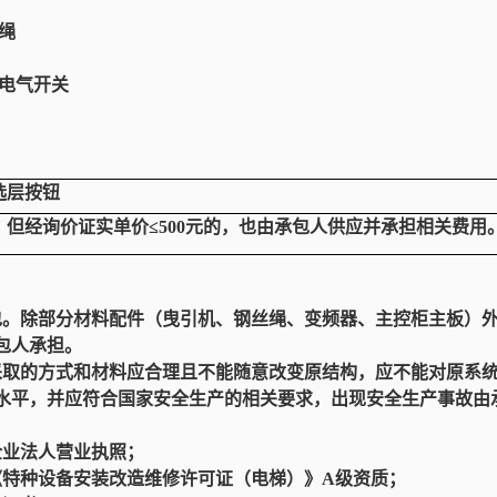
绳
电气开关
选层按钮
但经询价证实单价≤500元的，也由承包人供应并承担相关费用
包。除部分材料配件（曳引机、钢丝绳、变频器、主控柜主板）
包人承担。
采取的方式和材料应合理且不能随意改变原结构，应不能对原系
水平，并应符合国家安全生产的相关要求，出现安全生产事故由
企业法人营业执照；
《特种设备安装改造维修许可证（电梯）》
A级
资质
；