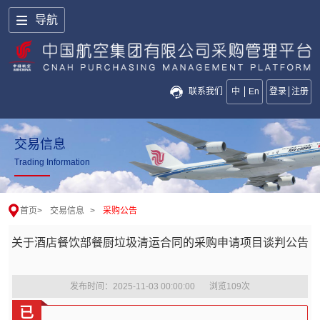
导航
联系我们
中
En
登录
注册
交易信息
Trading Information
首页
>
交易信息
>
采购公告
关于酒店餐饮部餐厨垃圾清运合同的采购申请项目谈判公告
发布时间：2025-11-03 00:00:00
浏览
109
次
已