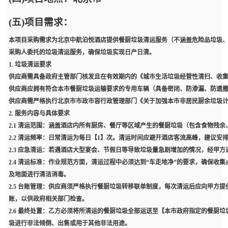
(五)项目需求：
本项目采购需求为北京中航泊悦酒店提供餐厨垃圾清运服务（不涵盖危险品垃圾
采购人委托的垃圾清运服务，确保垃圾实现日产日清。
1. 垃圾清运要求
供应商需具备政府主管部门核发且在有效期内的《城市生活垃圾经营性清扫、收集
供应商应拥有符合本市餐厨垃圾运输要求的专用车辆（具备密闭、防渗漏、防遗
供应商需严格执行北京市市政市容行政管理部门《关于加强本市非居民厨余垃圾
2. 服务内容与具体要求
2.1 清运范围：涵盖酒店内所有厨房、餐厅等区域产生的餐厨垃圾（包含食物残
2.2 清运频率：日常清运为每日【1】次。清运时间应避开酒店客流高峰，建议安排
2.3 应急清运：若遇酒店大型宴会、节假日等导致垃圾量急剧增加的情况，经甲
2.4 清运标准：作业规范方面，清运过程中必须达到“车走地净”的要求，确保
及地面进行清洁消毒。
2.5 台账管理：供应商须严格执行餐厨垃圾转移联单制度，每次清运后应向甲方
账，以供政府相关部门检查。
2.6 最终处置：乙方必须将所清运的餐厨垃圾全部运送至【本市政府指定的餐厨
圾进行非法倾倒、出售或用于其他非法用途。