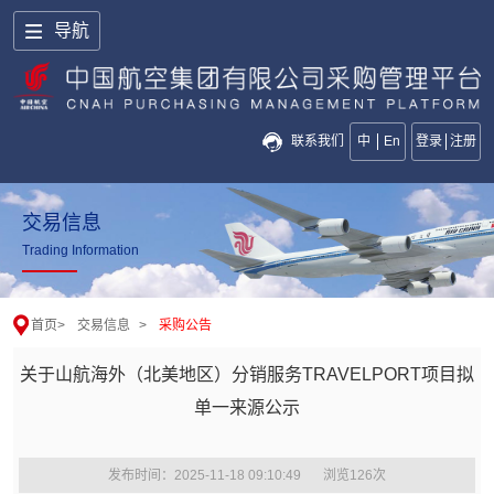
导航
联系我们
中
En
登录
注册
交易信息
Trading Information
首页
>
交易信息
>
采购公告
关于山航海外（北美地区）分销服务TRAVELPORT项目拟
单一来源公示
发布时间：2025-11-18 09:10:49
浏览
126
次