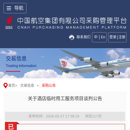
导航
联系我们
中
En
登录
注册
交易信息
Trading Information
首页
>
交易信息
>
采购公告
关于酒店临时用工服务项目谈判公告
发布时间：2026-05-27 17:38:19
浏览
117
次
已