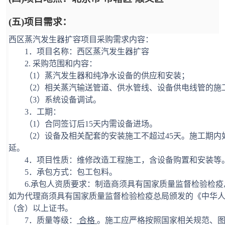
(五)项目需求：
西区蒸汽发生器扩容
项目
采购
需
求
内容：
1．
项目名称：西区蒸汽发生器扩容
2. 采购范围和内容：
（
1）蒸汽发生器
和纯净水设备的供应
和安装；
（
2）相关蒸汽输送管道、供水管线、设备供电线管
的施
（
3
）系统设备调试
。
3．工期：
（
1）合同签订后
15
天内需设备进场。
（
2）设备及相关配套的安装施工不超过
45
天。施工期内
延。
4．项目性质：
维修改造工程施工，含
设备购置和
安装
等
5
．承包方式：包工包料。
6.
承包
人资质要求：制造商须具有国家质量监督检验检疫
如为代理商须具有国家质量监督检验检疫总局颁发的《中华
（含）以上证书。
7
．质量等级：
合格
。施工应严格按照国家相关规范、