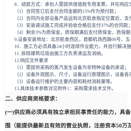
8
．结款方式：承包人需提供增值税专用发票，并在
响应
（
1）
合同签订后
支付合同金额的
15
%作为预付款；
（
2）合同内全部
设备
产品运到北京航食指定位置后，支
（
3）
安装调试
施工完成并验收合格后支付
37%的合同款
（
4）剩余3%为质保金，质保期满后支付质保金，质保期
9.设备安装地址：北京航食西区，首都机场西路06号，
10
．施工方必须具备
24小时连续作业能力，并自行解决
1
1
. 拆除建筑垃圾由施工方负责清运及消纳。
1
2
.响应文件要求
（
1）需提供采购的蒸汽发生设备为非特种设备的承诺；
（
2）设备外观图示、尺寸，设备运行原理图示，设备各
（
3）设备运行维护的主要内容和耗材消耗量等。
13.具体技术参数详见附件1：采购需求技术文件。
二、供应商资格要求：
(一)供应商必须具有独立承担民事责任的能力，具
围（能提供最新且有效的营业执照，注册资本50万