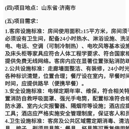
(四)项目地点：山东省·济南市
(五)项目需求：
1.客房设施标准：房间使用面积≥15平方米，房间
必须设有卫生间，配备24小时热水、淋浴设施、洗
电、电话、空调（可制冷制热）、电吹风等基本设
及床头柜等家具应符合人体工程学要求、符合国家
提供免费无线网络。客房内应在显著位置张贴消防
2.公共设施标准：走廊墙面整洁、有装修，24小
各种标识清楚，位置合理；餐厅设在室内，早餐时
时间，应提供路早（便携早餐）。
3.安全设施标准：电梯定期年审、维保，符合相关
置消防自救呼吸面罩、强光手电筒，配置标准符合
防水源、室内火灾报警器、隔烟帘等设施；酒店应
工具；酒店应严格实施安全管理制度，保证客人和
4.卫生设施标准：客房及公共区域需定期消毒、清
具、梳子、剃须用具等；餐具、杯具等可重复使用