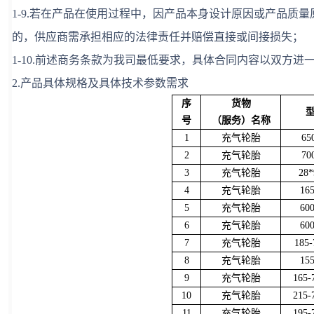
1-9.若在产品在使用过程中，因产品本身设计原因或产品质
的，供应商需承担相应的法律责任并赔偿直接或间接损失；
1-10.前述商务条款为我司最低要求，具体合同内容以双方进
2.产品具体规格及具体技术参数需求
序
货物
号
（服务）名称
1
充气轮胎
65
2
充气轮胎
70
3
充气轮胎
28*
4
充气轮胎
16
5
充气轮胎
60
6
充气轮胎
60
7
充气轮胎
185-
8
充气轮胎
15
9
充气轮胎
165-
10
充气轮胎
215-
11
充气轮胎
195-