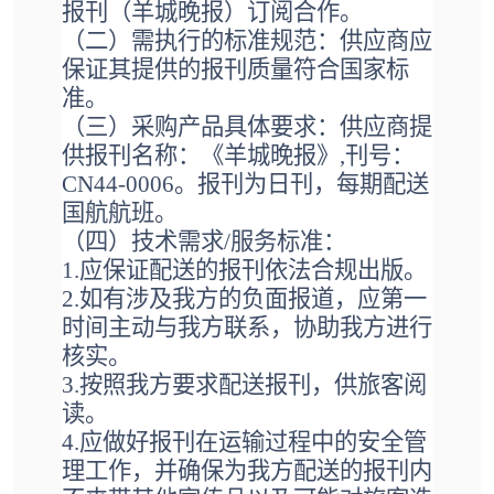
报刊（羊城晚报）订阅合作。
（
二
）
需执行的标准规范：供应商应
保证其提供的报刊质量符合国家标
准。
（
三
）采购产品具体要求：供应商提
供报刊名称：《羊城晚报》
,刊号：
CN44-0006。报刊为日刊，每期配送
国航航班。
（
四
）技术需求
/服务标准：
1.应保证
配送的报刊依法合规出版。
2.
如有涉及
我
方的负面报道，
应第一
时间主动与我方联系，协助
我
方进行
核实。
3.
按照
我
方要求
配送报刊，供旅客阅
读。
4.
应做好报刊在运输过程中的安全管
理工作，
并
确保为我方配送的报刊内