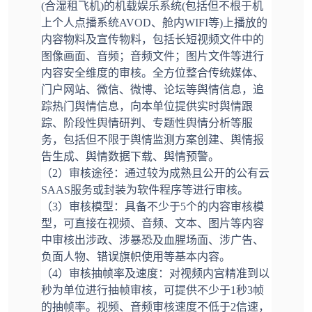
(合湿租飞机)的机载娱乐系统(包括但不根于机
上个人点播系统AVOD、舱内WIFI等)上播放的
内容物料及宣传物料，包括长短视频文件中的
图像画面、音频；音频文件；图片文件等进行
内容安全维度的审核。全方位整合传统媒体、
门户网站、微信、微博、论坛等舆情信息，追
踪热门舆情信息，向本单位提供实时舆情跟
踪、阶段性舆情研判、专题性舆情分析等服
务，包括但不限于舆情监测方案创建、舆情报
告生成、舆情数据下载、舆情预警。
（2）审核途径：通过较为成熟且公开的公有云
SAAS服务或封装为软件程序等进行审核。
（3）审核模型：具备不少于5个的内容审核模
型，可直接在视频、音频、文本、图片等内容
中审核出涉政、涉暴恐及血腥场面、涉广告、
负面人物、错误旗帜使用等基本内容。
（4）审核抽帧率及速度：对视频内宫精准到以
秒为单位进行抽帧审核，可提供不少于1秒3帧
的抽帧率。视频、音频审核速度不低于2信速，