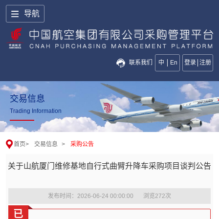
导航
联系我们
中
En
登录
注册
交易信息
Trading Information
首页
>
交易信息
>
采购公告
关于山航厦门维修基地自行式曲臂升降车采购项目谈判公告
发布时间：2026-06-24 00:00:00
浏览
272
次
已