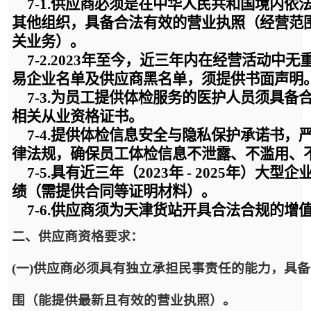
7-1.
供应商必须是在中华人民共和国境内依
其他组织，具备合法有效的营业执照
（
经营范
关业务
）
。
7-2.
202
3
年至今，近三年内在经营活动中无
易企业名单及供应商黑名单，须提供书面声明
7-3.
为员工提供体检服务的医护人员须具备
相关从业资格证书。
7-4.
提供体检信息安全与隐私保护承诺书，
律法规，确保员工体检信息不泄露、不滥用、
7-5.
具有近三年（
202
3
年
- 202
5
年）大型企
绩（需提供合同等证明材料）。
7-6.
供应商须为天津货站开具合法合规的增
二、供应商资格要求：
(一)供应商必须具有独立承担民事责任的能力，具
围（能提供最新且有效的营业执照）。