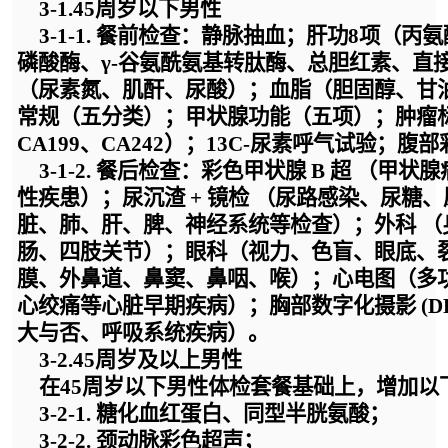
3-1.
45周岁以下男性
3-1-
1. 餐前检查：静脉抽血；肝功8项
（
丙氨
磷酸酶、
γ-谷氨酰氨基转肽酶、总胆红素、直
（尿素氮、肌酐、尿酸）
；血脂
（胆固醇、甘
常规（五分类）；甲状腺功能（五项）；肿瘤
CA199、CA242）；13C-尿素呼气试验；腹
3-1-
2. 餐后检查：彩色甲状腺 B 超 （甲
性疾患）；尿沉渣 + 镜检 （尿路感染、尿糖
脏、肺、肝、脾、神经系统等检查）；外科 
肠、四肢关节）；眼科（视力、色盲、眼底、
膜、外鼻道、鼻窦、鼻咽、喉）；心电图（多
心绞痛等心脏早期疾病）；胸部数字化摄影 (DR
大与否、呼吸系统疾病）。
3-2.
45周岁及以上男性
在
45周岁以下男性体检套餐基础上，增加以
3-2-
1. 糖化血红蛋白、同型半胱氨酸；
3-2-
2. 颈动脉彩色超声；