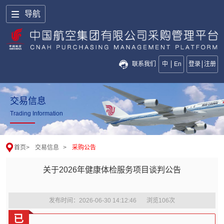
导航
联系我们
中
En
登录
注册
交易信息
Trading Information
首页
>
交易信息
>
采购公告
关于2026年健康体检服务项目谈判公告
发布时间：2026-06-30 14:12:46
浏览
106
次
已