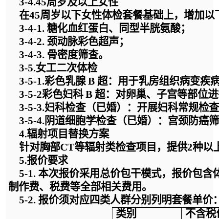
3-4.
45周岁及以上女性
在
45周岁以下女性体检套餐基础上，增加以
3-4-
1. 糖化血红蛋白、同型半胱氨酸；
3-4-
2. 颈动脉彩色超声；
3-4-
3. 骨密度筛查。
3-5.女工
二次体检
3-5-1.
彩色乳腺
B 超：用于乳房组织病变疾
3-5-2
彩色妇科
B 超：对卵巢、子宫等部位
3-5-3.
妇科检查（已婚）：开展妇科常规检查
3-5-4.
阴道细胞学检查（已婚）：宫颈防癌筛
4.
辐射项目替换方案
针对胸部
CT等辐射类检查项目，提供
2
种
以
5.
报价要求
5-
1. 本次报价采用总价包干模式，报价包
制作费、税费等全部相关费用。
5-
2. 报价须对应四类人群分别列明套餐单价
类别
不含税