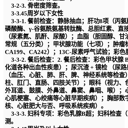
3-2-
3. 骨密度筛查。
3-3.
45周岁以下女性
3-3-
1. 餐前检查：静脉抽血；肝功8项
（
丙氨
磷酸酶、
γ-谷氨酰氨基转肽酶、总胆红素、直
（尿素氮、肌酐、尿酸）
；血脂
（胆固醇、甘
常规（五分类）；甲状腺功能（七项）；肿瘤
CA199、CA242）；13C-尿素呼气试验；彩
3-3-
2. 餐后检查：2. 餐后检查：彩色甲状腺
化道各种出血性疾患）；尿沉渣 + 镜检 （
（血压、心脏、肺、肝、脾、神经系统等检查
柱、肛门、直肠、四肢关节）；眼科（视力、
外耳道、鼓膜、外鼻道、鼻窦、鼻咽、喉）；
心肌梗塞、心绞痛等心脏早期疾病）；胸部数字化摄
核、心脏肥大与否、呼吸系统疾病）。
3-3-
3. 妇科专项：彩色乳腺B超；妇科检查
测
。