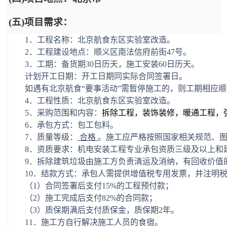
(五)项目需求：
1．工程名称：北京航食东区
实验室改造
。
2．工程建设地点：顺义区南法信府前街47号。
3．工期：备货期
3
0日历天，施工安装
6
0日历天。
计划开工日期：
开工日期同实际合同签署日。
如遇有北京航食
“要事活动”需暂停施工的，则工期相应
4．工程性质：北京航食东区
实验室改造
。
5．采购范围和内容：
拆除工程
，
装饰装修
，
暖通工程
，
6．承包方式：包工包料。
7．质量等级：
合格
。施工应严格按照国家相关规范、
8．资质要求：机电安装工程专业承包资质三级
及以上和
9．拆除建筑垃圾由施工方负责清运及消纳，有回收价值
10．结款方式：承包人需提供增值税专用发票，并注明
（
1）合同签署后支付
15
%的工程预付款；
（
2）施工完成后支付
82
%的合同款；
（
3）质保期满后支付质保金，质保期2年。
11．施工方自行解决施工人员的食宿。