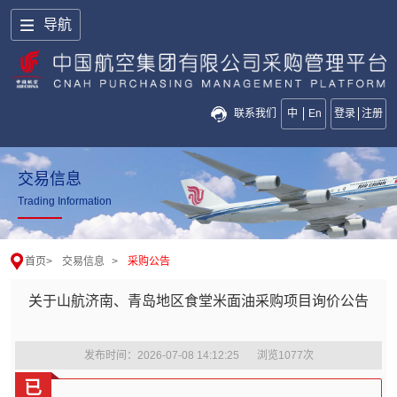
导航
联系我们
中
En
登录
注册
交易信息
Trading Information
首页
>
交易信息
>
采购公告
关于山航济南、青岛地区食堂米面油采购项目询价公告
发布时间：2026-07-08 14:12:25
浏览
1077
次
已