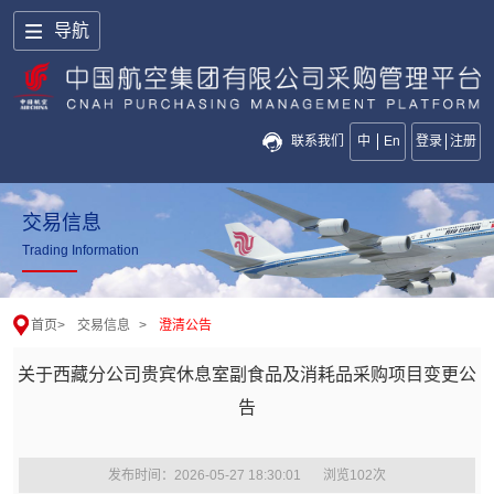
导航
联系我们
中
En
登录
注册
交易信息
Trading Information
首页
>
交易信息
>
澄清公告
关于西藏分公司贵宾休息室副食品及消耗品采购项目变更公
告
发布时间：2026-05-27 18:30:01
浏览
102
次