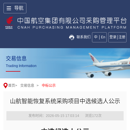
导航
联系我们
中
En
登录
注册
交易信息
Trading Information
首页
>
交易信息
>
中标公示
山航智能恢复系统采购项目中选候选人公示
发布时间：2026-05-15 17:03:14
浏览
172
次