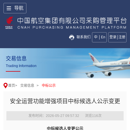
导航
联系我们
中
En
登录
注册
交易信息
Trading Information
首页
>
交易信息
>
中标公示
安全运营功能增强项目中标候选人公示变更
发布时间：2026-05-27 09:57:32
浏览
116
次
中标候选人变更公示