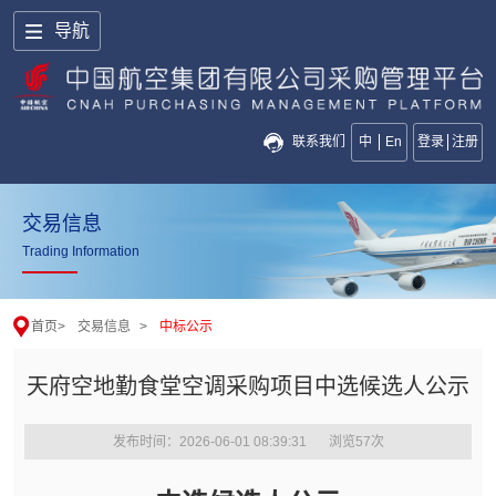
导航
联系我们
中
En
登录
注册
交易信息
Trading Information
首页
>
交易信息
>
中标公示
天府空地勤食堂空调采购项目中选候选人公示
发布时间：2026-06-01 08:39:31
浏览
57
次