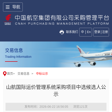
导航
联系我们
中
En
登录
注册
交易信息
Trading Information
首页
>
交易信息
>
中标公示
山航国际运价管理系统采购项目中选候选人公
示
发布时间：2026-06-22 16:56:05
浏览
121
次