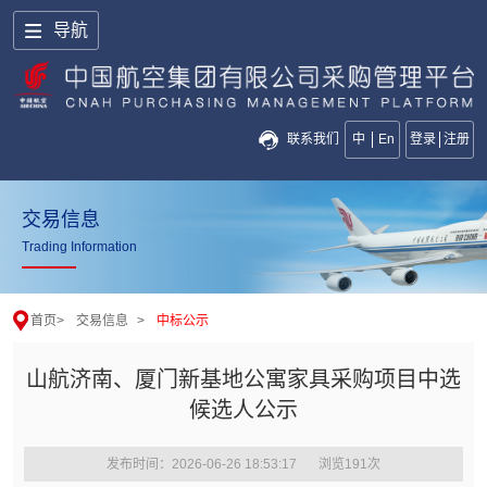
导航
联系我们
中
En
登录
注册
交易信息
Trading Information
首页
>
交易信息
>
中标公示
山航济南、厦门新基地公寓家具采购项目中选
候选人公示
发布时间：2026-06-26 18:53:17
浏览
191
次