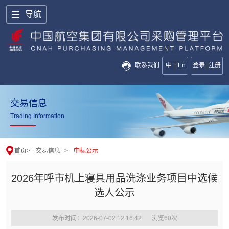
导航
联系我们
中
En
登录
注册
交易信息
Trading Information
首页
>
交易信息
>
中标公示
2026年呼市机上寝具用品洗涤业务项目中选候
选人公示
发布时间：2026-07-02 12:16:42
浏览
60
次