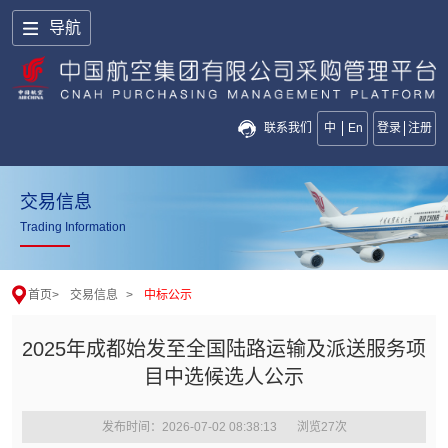
导航
联系我们
中
En
登录
注册
交易信息
Trading Information
首页
>
交易信息
>
中标公示
2025年成都始发至全国陆路运输及派送服务项
目中选候选人公示
发布时间：2026-07-02 08:38:13
浏览
27
次