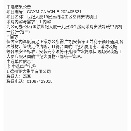
中选结果公告
项目编号：CGXM-CNACH-E-202405521
项目名称：世纪大厦19层直线段工区空调安装项目
采购内容与需求：1.内容:
为公司办公区(国航世纪大厦十九层)3个房间采购安装冷暖空调机
一台(一拖三)
2.需求:
保障室内温度满足正常办公所需;主机安装牢固并利于循环通风;各
项线材、管线走位清晰，且符合国航世纪大厦用电、消防及施工
等各项安全标准，安装完毕须将开孔部位恢复原状;现场安装施工
人员应服从国航世纪大厦物业部统一管理。
中选单位信息：
序 中选单位名称
1 德州亚太集团有限公司
联系人：邓军
联系电话：01087429018