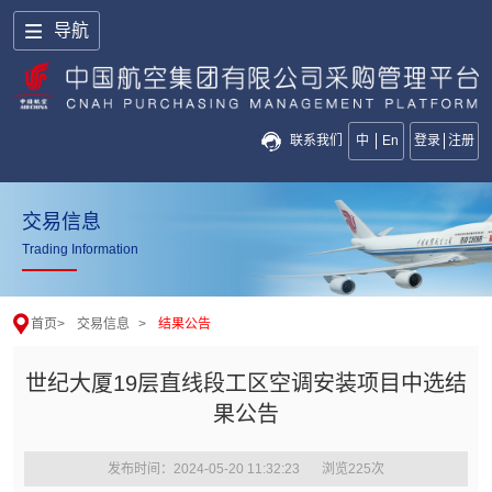
导航
联系我们
中
En
登录
注册
交易信息
Trading Information
首页
>
交易信息
>
结果公告
世纪大厦19层直线段工区空调安装项目中选结
果公告
发布时间：2024-05-20 11:32:23
浏览
225
次