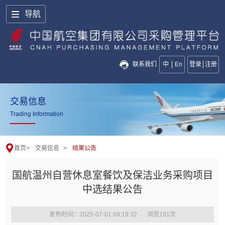
导航
联系我们
中
En
登录
注册
交易信息
Trading Information
首页
>
交易信息
>
结果公告
国航温州自营休息室餐饮及保洁业务采购项目
中选结果公告
发布时间：2025-07-01 09:19:32
浏览
191
次