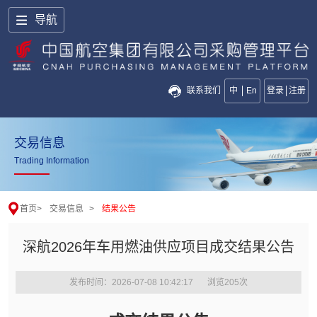
导航
联系我们
中
En
登录
注册
交易信息
Trading Information
首页
>
交易信息
>
结果公告
深航2026年车用燃油供应项目成交结果公告
发布时间：2026-07-08 10:42:17
浏览
205
次