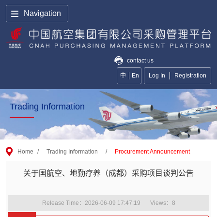
Navigation
contact us
中
En
Log In
Registration
Trading Information
Home
/
Trading Information
/
Procurement Announcement
关于国航空、地勤疗养（成都）采购项目谈判公告
Release Time：2026-06-09 17:47:19
Views：
8