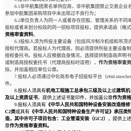
6.1
非中航集团黑名单供应商，非中航集团禁止交易企业
参加中航集团采购项目中未出现过不良行为；
6.2
单位负责人为同一人或者存在控股、管理关系的不同
投标或者未划分标段的同一招标项目投标，提供承诺函（格
资格审查资料
。
6.3
投标人须为所投主要设备（包括风冷制冷机组和吊顶
授权代理商。若投标人为代理商，则必须提供所投主要设备
授权委托书。投标人应根据自身情况，选择提供制造商声明
或制造商授权委托书（代理商投标时适用），
作为资格审查
拟，并加盖相应单位公章。
7.
投标人必须通过中化商务电子招投标平台（
ebid.sinoche
件。
8.
投标人须具有
机电工程施工总承包三级及以上
或
建筑机
及以上资质证书
，提供上述证书复印件，并加盖公章
作为资
9.
投标人须具有
《中华人民共和国特种设备安装改造维修
C2
类
或具有
《中华人民共和国特种设备生产许可证》承压类
造，其中许可子项目包含：工业管道安装（
GC2
）
，提供上
章
作为资格审查资料。