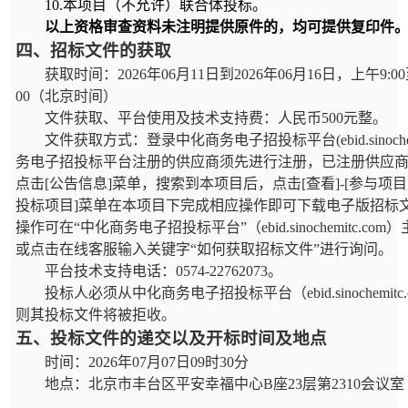
10.
本项目（不允许）联合体投标。
以上资格审查资料未注明提供原件的，均可提供复印件
四、招标文件的获取
获取时间：
2026
年
06
月
11
日到
2026
年
06
月
16
日，上午
9:00
00
（北京时间）
文件获取、平台使用及技术支持费：人民币
500
元整。
文件获取方式：登录中化商务电子招投标平台
(ebid.sinoc
务电子招投标平台注册的供应商须先进行注册，已注册供应
点击
[
公告信息
]
菜单，搜索到本项目后，点击
[
查看
]-[
参与项目
投标项目
]
菜单在本项目下完成相应操作即可下载电子版招标
操作可在“中化商务电子招投标平台”（
ebid.sinochemitc.com
）
或点击在线客服输入关键字“如何获取招标文件”进行询问。
平台技术支持电话：
0574-22762073
。
投标人必须从中化商务电子招投标平台（
ebid.sinochemitc
则其投标文件将被拒收。
五、投标文件的递交以及开标时间及地点
时间：
2026
年
07
月
07
日
09
时
30
分
地点：北京市丰台区平安幸福中心
B
座
23
层第
2310
会议室