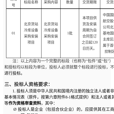
标段名称
采购内容
数量
交货期限
交货
号
中国国
本项目供
航空股
北京货站
北京货站
货及安装
公司北
冷库设备
冷库设备
周期为自
01
1
批
基地国
采购安装
采购安装
合同签订
主库区
项目
项目
之日起
120
属于首
日历天。
控制
注：以上内容为一个完整的标段（也称为“包件”或“包”
和授标均以标段为单位，投标人必须就整个标段进行投标，
进行投标。
三、投标人资格要求：
1.
投标人须是中华人民共和国境内注册的独立法人或者
基本情况表（原件，按第六章附件
8-1
格式提供）和法人或者
等
作为资格审查资料
，其中：
Ø
投标人是企业（包括合伙企业）的，应提供其在工商