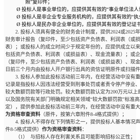
照”复印件；
Ø
投标人是事业单位的，应提供其有效的“事业单位法人
Ø
投标人是非企业专业服务机构的，应提供其有效的“执
Ø
投标人是民办非企业单位的，应提供其有效的登记证
2.
投标人须具有健全的财务会计制度，提供
2024
或
2025
财务审计报告（复印件，至少包括资产负债表、利润表（或
表）；或投标人的成立时间少于规定年份的，应提供成立以
包括资产负债表、利润表（或损益表）、现金流量表）；或
（复印件，至少包括资产负债表、利润表（或损益表）、现
日前三个月内由投标人开户银行出具的资信证明原件或扫描
3.
投标人参加此投标活动前三年内，在经营活动中没有
记录是指投标人因违法经营受到刑事处罚或者责令停产停业
较大数额罚款等行政处罚。较大数额罚款认定为
200
万元以上
以及国务院有关部门明确规定相关领域“较大数额罚款”标准高
定），提供参加此投标活动前三年内，在经营活动中没有重
为资格审查资料
（原件，按第六章附件
8-4
格式提供）；
4.
投标人不得存在下列情形之一，提供投标人基本情况
件
8-5
格式提供）
作为资格审查资料
：
（
1
）
与招标人存在利害关系且可能影响招标公正性；