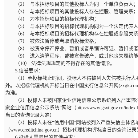
（
2
）
与本招标项目的其他投标人为同一个单位负责人
（
3
）
与本招标项目的其他投标人存在控股、管理关系
（
4
）
为本招标项目的招标代理机构；
（
5
）
与本招标项目的招标代理机构同为一个法定代表
（
6
）
与本招标项目的招标代理机构存在控股或参股关
（
7
）
被依法暂停或者取消投标资格；
（
8
）
被责令停产停业、暂扣或者吊销许可证、暂扣或
（
9
）
进入清算程序，或被宣告破产，或其他丧失履约
（
10
）
法律法规规定的不得存在的其他情形。
5.
信誉要求：
（
1
）至投标截止时间，投标人不得被列入失信被执行人
外。以招标代理机构开标当日在中国执行信息公开网
(zxgk.cou
为准。
（
2
）投标人未被国家企业信用信息公示系统列入严重违
家企业信用信息公示系统
”
网站（
https://www.gsxt.gov.cn/index.
当日的查询记录为准）
（
3
）投标人未在
“
信用中国
”
网站被列入严重失信主体名
（
www.creditchina.gov.cn
）招标代理机构评标当日的查询记录
6.
投标人需满足的其他要求：