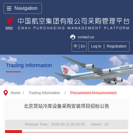
Navigation
contact us
中
En
Log In
Registration
Trading Information
Home
/
Trading Information
/
Procurement Announcement
北京货站冷库设备采购安装项目招标公告
Release Time：2026-06-11 00:00:00
Views：
19