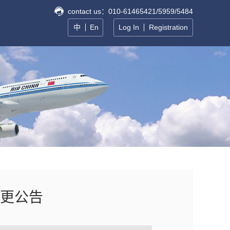
contact us：010-61465421/5959/5484
中
En
Log In
Registration
更公告