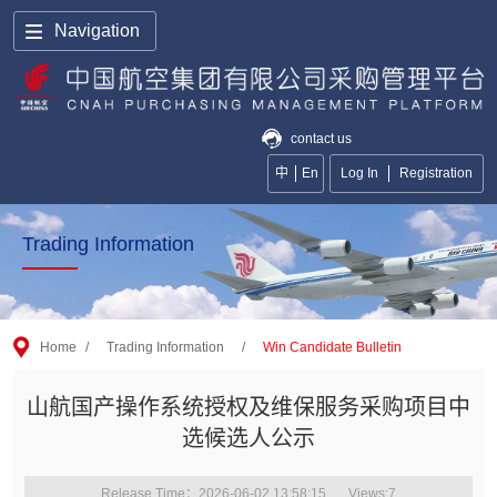
Navigation
contact us
中
En
Log In
Registration
Trading Information
Home
/
Trading Information
/
Win Candidate Bulletin
山航国产操作系统授权及维保服务采购项目中
选候选人公示
Release Time：2026-06-02 13:58:15
Views:
7