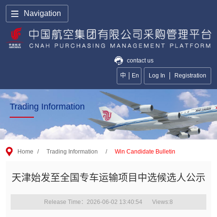
Navigation
contact us
中
En
Log In
Registration
Trading Information
Home
/
Trading Information
/
Win Candidate Bulletin
天津始发至全国专车运输项目中选候选人公示
Release Time：2026-06-02 13:40:54
Views:
8