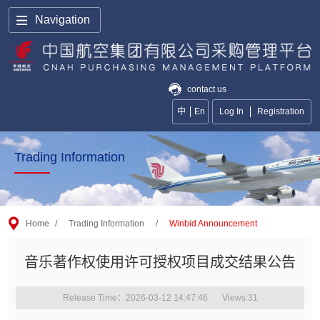
Navigation
contact us
中
En
Log In
Registration
Trading Information
Home
/
Trading Information
/
Winbid Announcement
音乐著作权使用许可授权项目成交结果公告
Release Time：2026-03-12 14:47:46
Views:
31