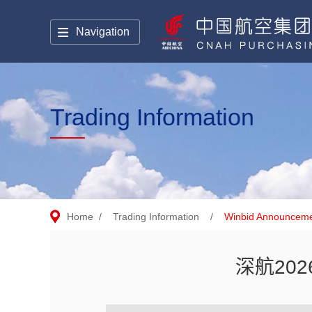
Navigation
Trading Information
Home
/
Trading Information
/
Winbid Announcem
深航20