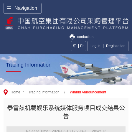
Navigation
contact us
中
En
Log In
Registration
Trading Information
Home
/
Trading Information
/
Winbid Announcement
泰雷兹机载娱乐系统媒体服务项目成交结果公
告
Release Time：2026-03-18 17:29:49
Views:
13