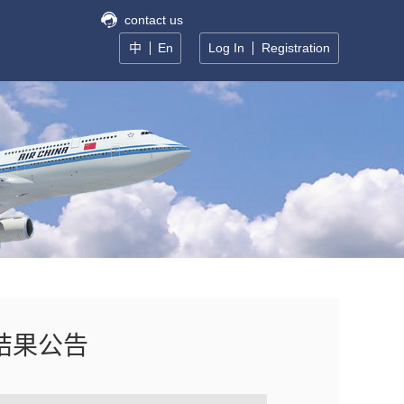
contact us
中
En
Log In
Registration
结果公告