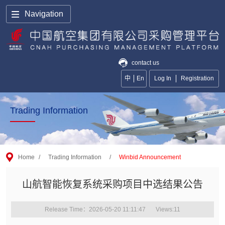
Navigation
contact us
中
En
Log In
Registration
Trading Information
Home
/
Trading Information
/
Winbid Announcement
山航智能恢复系统采购项目中选结果公告
Release Time：2026-05-20 11:11:47
Views:
11